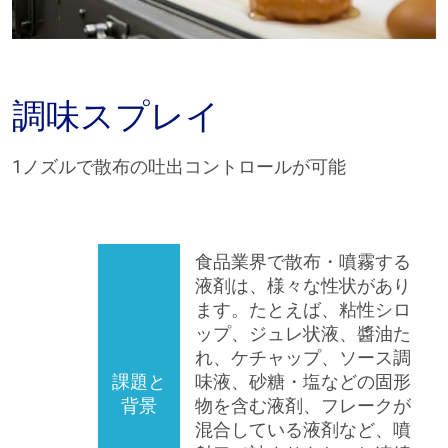
調味スプレイ
1ノズルで散布の吐出コントロールが可能
食品業界で散布・噴霧する
液剤は、様々な性状があり
ます。たとえば、粘性シロ
ップ、ジュレ状液、醬油た
れ、ケチャップ、ソース調
課題と
味液、砂糖・塩などの固形
背景
物を含む液剤、フレークが
混合している液剤など、噴